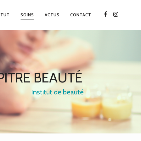
TITUT
SOINS
ACTUS
CONTACT
P
I
T
R
E
B
E
A
U
T
É
Institut de beauté