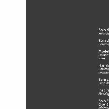
Soin 
Relaxati
Soin 
Gommag
Model
Laissez 
soins
Hanak
Gommage 
nourriss
Sensat
Sirop d
Inspir
Modelage
Soin E
Granité
relaxat