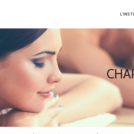
L’INS
C
H
A