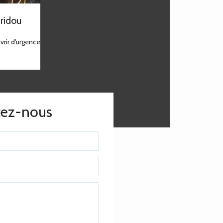
ridou
rir d'urgence
tez-nous