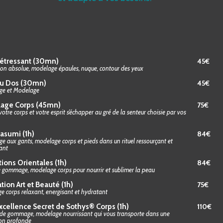
détressant (30mn)
45€
on absolue, modelage épaules, nuque, contour des yeux
du Dos (30mn)
45€
e et Modelage
age Corps (45mn)
75€
votre corps et votre esprit s’échapper au gré de la senteur choisie par vos
asumi (1h)
84€
aux gants, modelage corps et pieds dans un rituel ressourçant et
ant
ions Orientales (1h)
84€
e gommage, modelage corps pour nourrir et sublimer la peau
ation Art et Beauté (1h)
75€
 corps relaxant, energisant et hydratant
xcellence Secret de Sothys® Corps (1h)
110€
 de gommage, modelage nourrissant qui vous transporte dans une
ion profonde