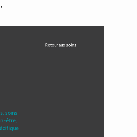
,
Retour aux soins
, soins
en-être,
écifique