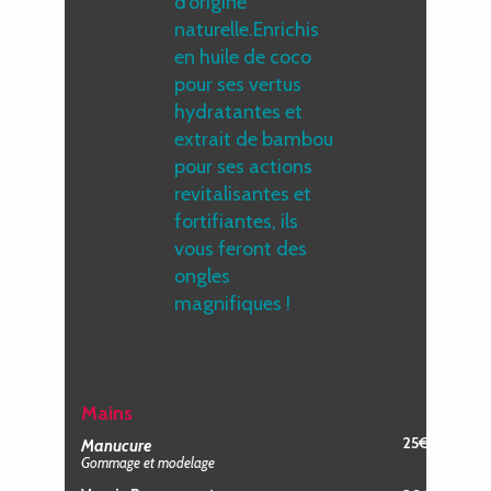
d’origine
naturelle.Enrichis
en huile de coco
pour ses vertus
hydratantes et
extrait de bambou
pour ses actions
revitalisantes et
fortifiantes, ils
vous feront des
ongles
magnifiques !
Mains
25€
Manucure
Gommage et modelage