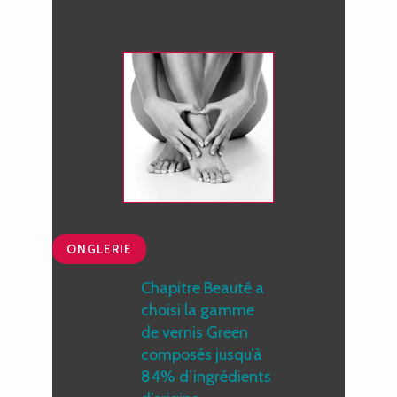
ONGLERIE
Chapitre Beauté a
choisi la gamme
de vernis Green
composés jusqu’à
84% d’ingrédients