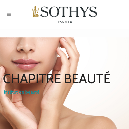
C
H
A
P
I
T
R
E
B
E
A
U
T
É
Institut de beauté