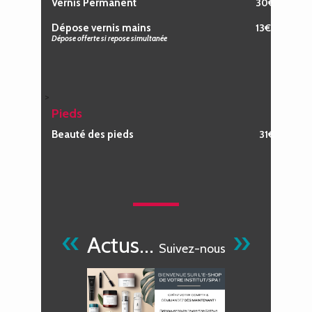
Vernis Permanent
30€
Dépose vernis mains
13€
Dépose offerte si repose simultanée
>
Pieds
Beauté des pieds
31€
«
»
Actus…
Suivez-nous