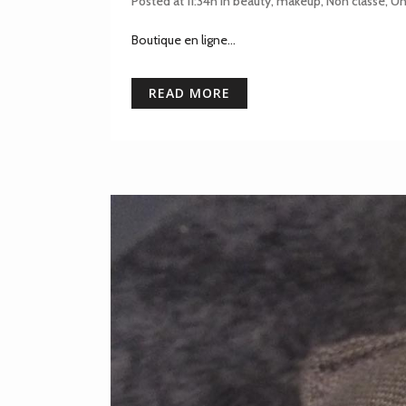
Posted at 11:34h
in
beauty
,
makeup
,
Non classé
,
Un
Boutique en ligne...
READ MORE