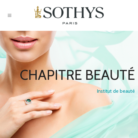
C
H
A
P
I
T
R
E
B
E
A
U
T
É
Institut de beauté